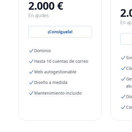
2.000 €
2.
En ajudes
En aj
¡Consíguela!
Dominio
Si
Hasta 10 cuentas de correo
Có
Web autogestionable
Ge
Diseño a medida
ab
Mantenimiento incluido
Do
Co